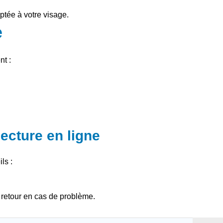
aptée à votre visage.
e
t :
ecture en ligne
ls :
 retour en cas de problème.
lecture pour vous.