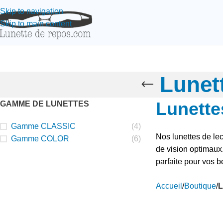
Skip to navigation
Skip to main content
Lunet
Lunette
GAMME DE LUNETTES
Gamme CLASSIC
(4)
Nos lunettes de lec
Gamme COLOR
(6)
de vision optimaux.
parfaite pour vos b
Accueil
/
Boutique
/
L