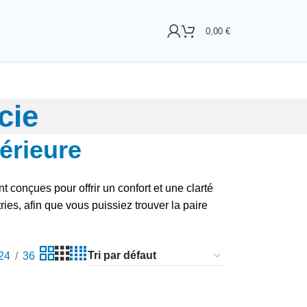
0,00
€
cie
érieure
t conçues pour offrir un confort et une clarté
ies, afin que vous puissiez trouver la paire
24
36